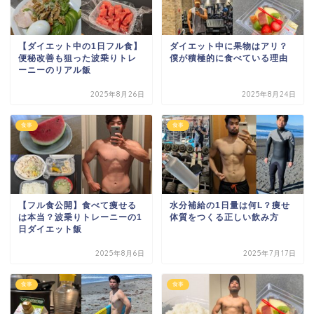
【ダイエット中の1日フル食】
ダイエット中に果物はアリ？
便秘改善も狙った波乗りトレ
僕が積極的に食べている理由
ーニーのリアル飯
2025年8月26日
2025年8月24日
食事
食事
【フル食公開】食べて痩せる
水分補給の1日量は何L？痩せ
は本当？波乗りトレーニーの1
体質をつくる正しい飲み方
日ダイエット飯
2025年8月6日
2025年7月17日
食事
食事