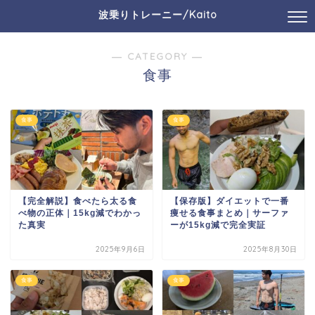
波乗りトレーニー/Kaito
― CATEGORY ―
食事
食事
食事
【完全解説】食べたら太る食
【保存版】ダイエットで一番
べ物の正体｜15kg減でわかっ
痩せる食事まとめ｜サーファ
た真実
ーが15kg減で完全実証
2025年9月6日
2025年8月30日
食事
食事