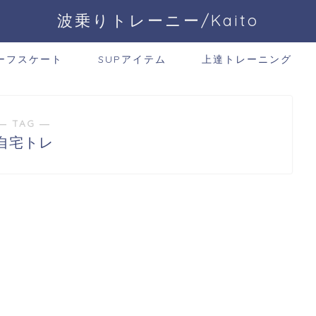
波乗りトレーニー/Kaito
ーフスケート
SUPアイテム
上達トレーニング
― TAG ―
自宅トレ