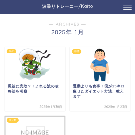
波乗りトレーニー/Kaito
― ARCHIVES ―
2025年 1月
SUP
基礎
風波に完敗？！よれる波の攻
運動よりも食事！僕が15キロ
略法を考察
痩せたダイエット方法、教え
ます
2025年1月30日
2025年1月23日
未分類