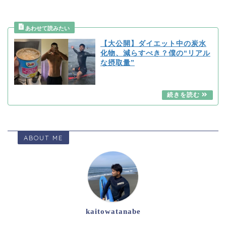
【大公開】ダイエット中の炭水
化物、減らすべき？僕の“リアル
な摂取量”
ABOUT ME
kaitowatanabe