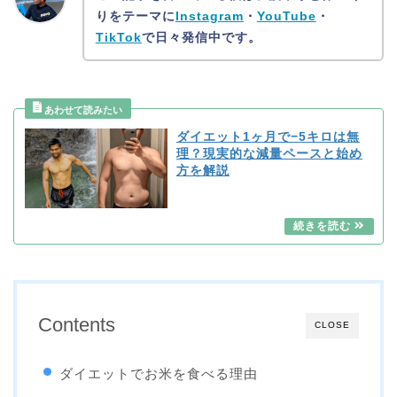
りをテーマに
Instagram
・
YouTube
・
TikTok
で日々発信中です。
ダイエット1ヶ月で−5キロは無
理？現実的な減量ペースと始め
方を解説
Contents
CLOSE
ダイエットでお米を食べる理由