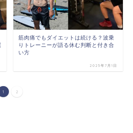
筋肉痛でもダイエットは続ける？波乗
選
りトレーニーが語る休む判断と付き合
い方
日
2025年7月1日
1
2