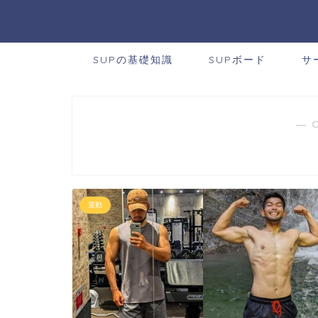
SUPの基礎知識
SUPボード
サ
― 
運動